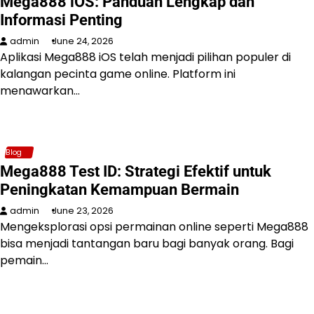
Mega888 iOS: Panduan Lengkap dan
Informasi Penting
admin
June 24, 2026
Aplikasi Mega888 iOS telah menjadi pilihan populer di
kalangan pecinta game online. Platform ini
menawarkan…
Blog
Mega888 Test ID: Strategi Efektif untuk
Peningkatan Kemampuan Bermain
admin
June 23, 2026
Mengeksplorasi opsi permainan online seperti Mega888
bisa menjadi tantangan baru bagi banyak orang. Bagi
pemain…