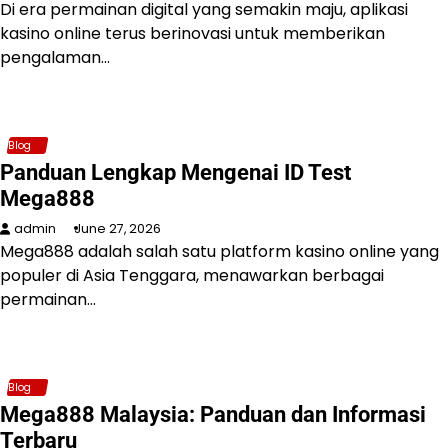
Di era permainan digital yang semakin maju, aplikasi
kasino online terus berinovasi untuk memberikan
pengalaman…
Blog
Panduan Lengkap Mengenai ID Test
Mega888
admin
June 27, 2026
Mega888 adalah salah satu platform kasino online yang
populer di Asia Tenggara, menawarkan berbagai
permainan…
Blog
Mega888 Malaysia: Panduan dan Informasi
Terbaru