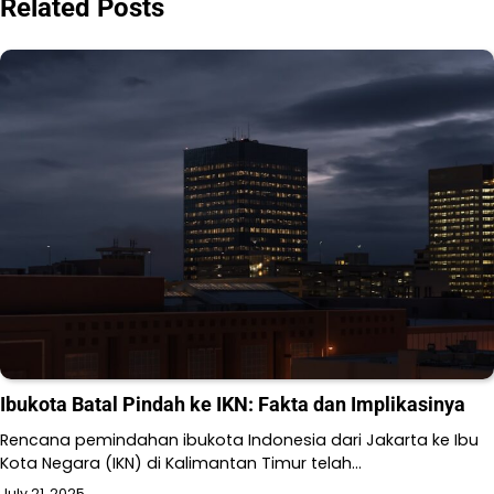
Related Posts
Ibukota Batal Pindah ke IKN: Fakta dan Implikasinya
Rencana pemindahan ibukota Indonesia dari Jakarta ke Ibu
Kota Negara (IKN) di Kalimantan Timur telah…
July 21, 2025