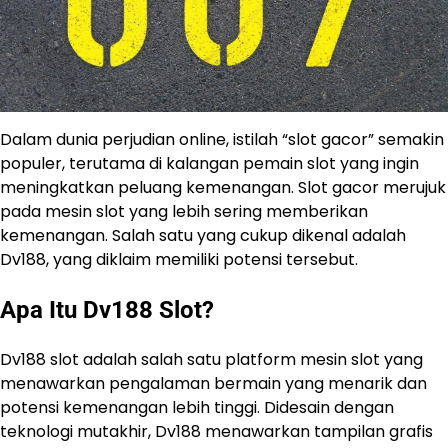
Dalam dunia perjudian online, istilah “slot gacor” semakin
populer, terutama di kalangan pemain slot yang ingin
meningkatkan peluang kemenangan. Slot gacor merujuk
pada mesin slot yang lebih sering memberikan
kemenangan. Salah satu yang cukup dikenal adalah
Dv188, yang diklaim memiliki potensi tersebut.
Apa Itu Dv188 Slot?
Dv188 slot adalah salah satu platform mesin slot yang
menawarkan pengalaman bermain yang menarik dan
potensi kemenangan lebih tinggi. Didesain dengan
teknologi mutakhir, Dv188 menawarkan tampilan grafis