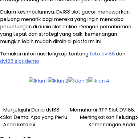
Dalam kesimpulannya, Dv188 slot gacor menawarkan
peluang menarik bagi mereka yang ingin mencoba
peruntungan di dunia slot online. Dengan pemahaman
yang tepat dan strategi yang baik, kemenangan
mungkin lebih mudah diraih di platform ini.
Temukan informasi lengkap tentang
toto dv188
dan
dv188 slot demo
Menjelajahi Dunia dv188
Memahami RTP Slot DV188:
Post
Slot Demo: Apa yang Perlu
Meningkatkan Peluang
navigation
Anda Ketahui
Kemenangan Anda