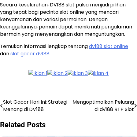
Secara keseluruhan, DV188 slot pulsa menjadi pilihan
yang tepat bagi pecinta slot online yang mencari
kenyamanan dan variasi permainan. Dengan
keunggulannya, pemain dapat menikmati pengalaman
bermain yang menyenangkan dan menguntungkan.
Temukan informasi lengkap tentang
dv188 slot online
dan
slot gacor dv188
Slot Gacor Hari Ini: Strategi
Mengoptimalkan Peluang
Post
Menang di DV188
di dv188 RTP Slot
navigation
Related Posts