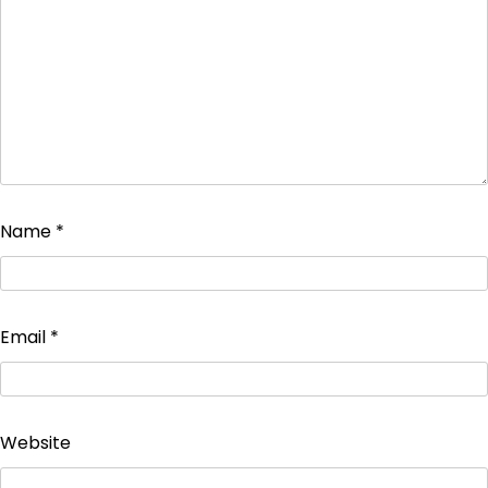
Name
*
Email
*
Website