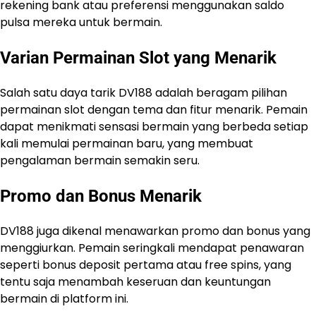
rekening bank atau preferensi menggunakan saldo
pulsa mereka untuk bermain.
Varian Permainan Slot yang Menarik
Salah satu daya tarik DV188 adalah beragam pilihan
permainan slot dengan tema dan fitur menarik. Pemain
dapat menikmati sensasi bermain yang berbeda setiap
kali memulai permainan baru, yang membuat
pengalaman bermain semakin seru.
Promo dan Bonus Menarik
DV188 juga dikenal menawarkan promo dan bonus yang
menggiurkan. Pemain seringkali mendapat penawaran
seperti bonus deposit pertama atau free spins, yang
tentu saja menambah keseruan dan keuntungan
bermain di platform ini.