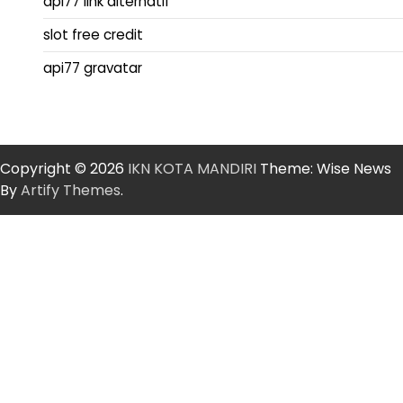
api77 link alternatif
slot free credit
api77 gravatar
Copyright © 2026
IKN KOTA MANDIRI
Theme: Wise News
By
Artify Themes
.