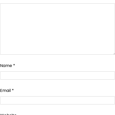
Name
*
Email
*