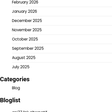
February 2026
January 2026
December 2025
November 2025
October 2025
September 2025
August 2025
July 2025
Categories
Blog
Bloglist