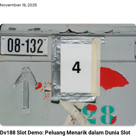
November 19, 2025
Dv188 Slot Demo: Peluang Menarik dalam Dunia Slot