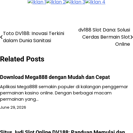
dv188 Slot Dana: Solusi
Post
Toto DV188: Inovasi Terkini
Cerdas Bermain Slot
dalam Dunia Sanitasi
navigation
Online
Related Posts
Download Mega888 dengan Mudah dan Cepat
Aplikasi Mega888 semakin populer di kalangan penggemar
permainan kasino online. Dengan berbagai macam
permainan yang…
June 29, 2026
Situs Judi Slot Online DV188: Panduan Memulai dan