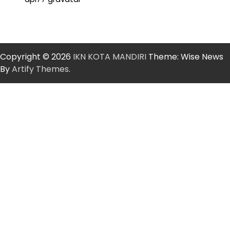
Copyright © 2026
IKN KOTA MANDIRI
Theme: Wise News
By
Artify Themes
.