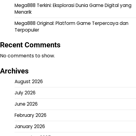
Mega888 Terkini: Eksplorasi Dunia Game Digital yang
Menarik
Mega888 Original: Platform Game Terpercaya dan
Terpopuler
Recent Comments
No comments to show.
Archives
August 2026
July 2026
June 2026
February 2026
January 2026