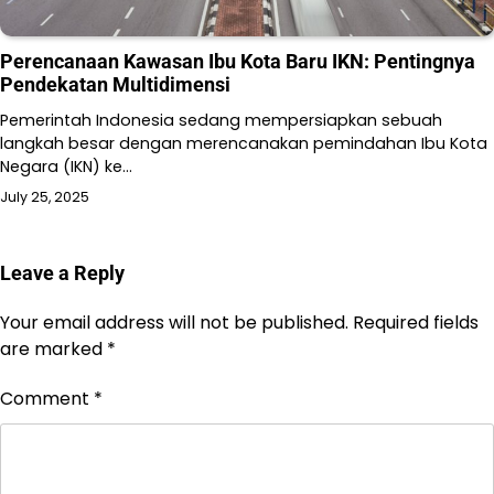
Perencanaan Kawasan Ibu Kota Baru IKN: Pentingnya
Pendekatan Multidimensi
Pemerintah Indonesia sedang mempersiapkan sebuah
langkah besar dengan merencanakan pemindahan Ibu Kota
Negara (IKN) ke…
July 25, 2025
Leave a Reply
Your email address will not be published.
Required fields
are marked
*
Comment
*