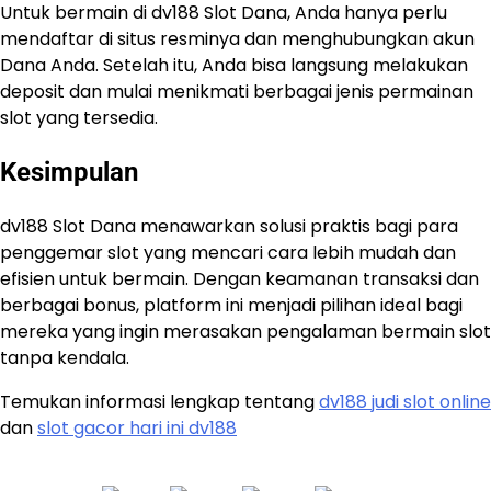
Untuk bermain di dv188 Slot Dana, Anda hanya perlu
mendaftar di situs resminya dan menghubungkan akun
Dana Anda. Setelah itu, Anda bisa langsung melakukan
deposit dan mulai menikmati berbagai jenis permainan
slot yang tersedia.
Kesimpulan
dv188 Slot Dana menawarkan solusi praktis bagi para
penggemar slot yang mencari cara lebih mudah dan
efisien untuk bermain. Dengan keamanan transaksi dan
berbagai bonus, platform ini menjadi pilihan ideal bagi
mereka yang ingin merasakan pengalaman bermain slot
tanpa kendala.
Temukan informasi lengkap tentang
dv188 judi slot online
dan
slot gacor hari ini dv188