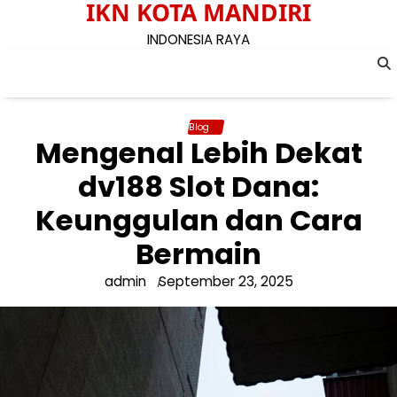
IKN KOTA MANDIRI
Skip
to
INDONESIA RAYA
content
Blog
Mengenal Lebih Dekat
dv188 Slot Dana:
Keunggulan dan Cara
Bermain
admin
September 23, 2025