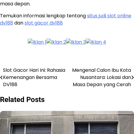
masa depan.
Temukan informasi lengkap tentang
situs judi slot online
dv188
dan
slot gacor dv188
Slot Gacor Hari Ini: Rahasia
Mengenal Calon Ibu Kota
Post
Kemenangan Bersama
Nusantara: Lokasi dan
navigation
DV188
Masa Depan yang Cerah
Related Posts