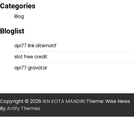
Categories
Blog
Bloglist
api77 link alternatif
slot free credit
api77 gravatar
Copyright © 2026
IKN KOTA MANDIRI
Theme: Wise News
By
Artify Themes
.