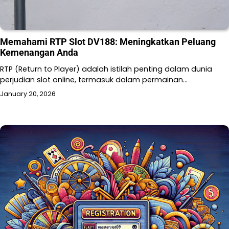
Memahami RTP Slot DV188: Meningkatkan Peluang
Kemenangan Anda
RTP (Return to Player) adalah istilah penting dalam dunia
perjudian slot online, termasuk dalam permainan…
January 20, 2026