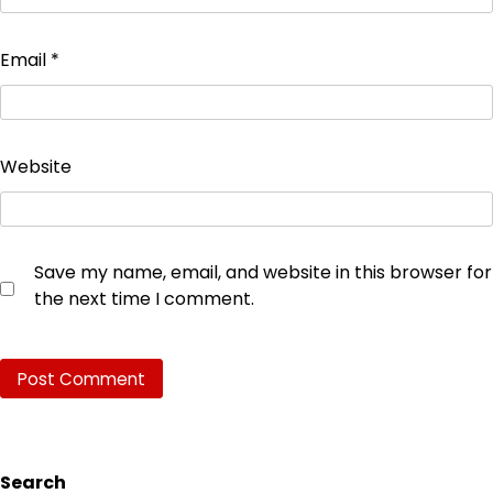
Email
*
Website
Save my name, email, and website in this browser for
the next time I comment.
Search