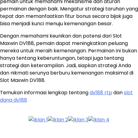
pemain untuk memahami mekanisme dan aturan
permainan dengan baik. Mengatur strategi taruhan yang
tepat dan memanfaatkan fitur bonus secara bijak juga
bisa menjadi kunci menuju kemenangan besar.
Dengan memahami keunikan dan potensi dari Slot
Maxwin DV188, pemain dapat meningkatkan peluang
mereka untuk meraih kemenangan. Permainan ini bukan
hanya tentang keberuntungan, tetapi juga tentang
strategi dan keterampilan. Jadi, siapkan strategi Anda
dan nikmati serunya berburu kemenangan maksimal di
Slot Maxwin DV188.
Temukan informasi lengkap tentang
dv188 rtp
dan
slot
dana dv188